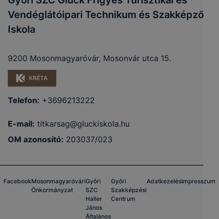
Győri SZC Glück Frigyes Turisztikai és
Vendéglátóipari Technikum és Szakképző
Iskola
9200 Mosonmagyaróvár, Mosonvár utca 15.
KRÉTA
Telefon:
+3696213222
E-mail:
titkarsag@gluckiskola.hu
OM azonosító:
203037/023
Facebook
Mosonmagyaróvári
Győri
Győri
Adatkezelés
Impresszum
Önkormányzat
SZC
Szakképzési
Haller
Centrum
János
Általános