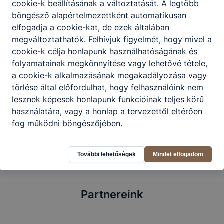
cookie-k beállításának a változtatását. A legtöbb
böngésző alapértelmezettként automatikusan
elfogadja a cookie-kat, de ezek általában
megváltoztathatók. Felhívjuk figyelmét, hogy mivel a
cookie-k célja honlapunk használhatóságának és
folyamatainak megkönnyítése vagy lehetővé tétele,
a cookie-k alkalmazásának megakadályozása vagy
Pincér - vendégtéri szakember,
törlése által előfordulhat, hogy felhasználóink nem
vendégtéri szaktechnikus
lesznek képesek honlapunk funkcióinak teljes körű
használatára, vagy a honlap a tervezettől eltérően
2024. február 4.
fog működni böngészőjében.
További lehetőségek
Mindet elfogadom
Partnereink