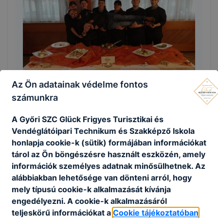
Az Ön adatainak védelme fontos
Szakács, szakács szaktechnikus
számunkra
2024. március 10.
A Győri SZC Glück Frigyes Turisztikai és
Vendéglátóipari Technikum és Szakképző Iskola
honlapja cookie-k (sütik) formájában információkat
tárol az Ön böngészésre használt eszközén, amely
információk személyes adatnak minősülhetnek. Az
alábbiakban lehetősége van dönteni arról, hogy
mely típusú cookie-k alkalmazását kívánja
engedélyezni. A cookie-k alkalmazásáról
teljeskörű információkat a
Cookie tájékoztatóban