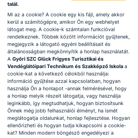
talál.
Turisztika
Mi az a cookie? A cookie egy kis fájl, amely akkor
2024. március 3.
kerül a számítógépre, amikor Ön egy webhelyet
látogat meg. A cookie-k számtalan funkcióval
rendelkeznek. Többek között információt gyűjtenek,
megjegyzik a látogató egyéni beállításait és
általánosságban megkönnyítik a honlap használatát.
A
Győri SZC Glück Frigyes Turisztikai és
Vendéglátóipari Technikum és Szakképző Iskola
a
cookie-kat a következő célokból használja:
információ gyűjtése azzal kapcsolatban, hogyan
használja Ön a honlapot -annak felmérésével, hogy
a honlap melyik részeit látogatja, vagy használja
Cukrász, cukrász szaktechnikus
leginkább, így megtudhatjuk, hogyan biztosítsunk
2024. február 4.
Önnek még jobb felhasználói élményt, ha ismét
meglátogatja oldalunkat, honlap fejlesztése. Hogyan
ellenőrizheti és hogyan tudja kikapcsolni a cookie-
kat? Minden modern böngésző engedélyezi a