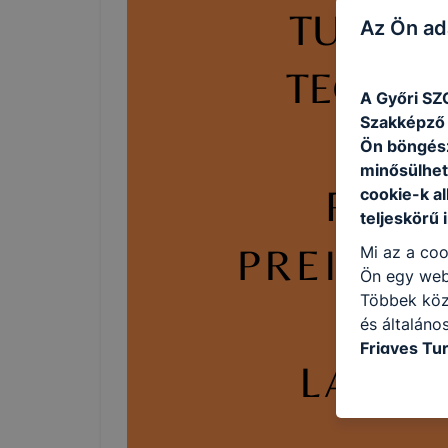
Az Ön ad
A Győri SZ
Szakképző I
Ön böngész
minősülhet
cookie-k a
teljeskörű 
Mi az a coo
Ön egy web
Többek közö
és általáno
Frigyes Tu
kat a követ
hogyan hasz
részeit lát
biztosítsun