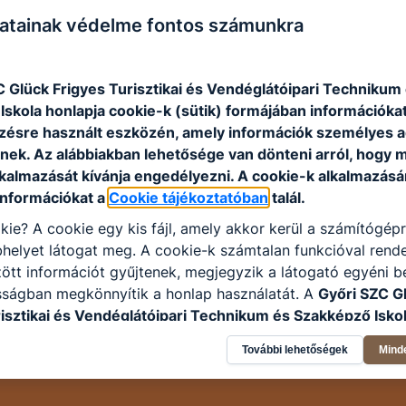
atainak védelme fontos számunkra
C Glück Frigyes Turisztikai és Vendéglátóipari Technikum
skola honlapja cookie-k (sütik) formájában információkat
ésre használt eszközén, amely információk személyes 
nek. Az alábbiakban lehetősége van dönteni arról, hogy m
lkalmazását kívánja engedélyezni. A cookie-k alkalmazásá
információkat a
Cookie tájékoztatóban
talál.
kie? A cookie egy kis fájl, amely akkor kerül a számítógép
helyet látogat meg. A cookie-k számtalan funkcióval rend
tt információt gyűjtenek, megjegyzik a látogató egyéni beá
sságban megkönnyítik a honlap használatát. A
Győri SZC G
risztikai és Vendéglátóipari Technikum és Szakképző Isko
kező célokból használja: információ gyűjtése azzal kapcso
További lehetőségek
Mind
nálja Ön a honlapot -annak felmérésével, hogy a honlap m
ogatja, vagy használja leginkább, így megtudhatjuk, hogyan
k Önnek még jobb felhasználói élményt, ha ismét meglátog