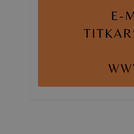
oldalunkat,
cookie-kat
változtatás
a cookie-ka
mivel a coo
megkönnyít
megakadályo
lesznek kép
tervezettől