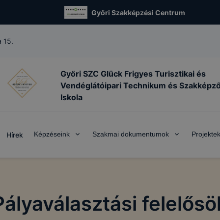
Győri Szakképzési Centrum
 15.
Győri SZC Glück Frigyes Turisztikai és
Vendéglátóipari Technikum és Szakképz
Iskola
Képzéseink
Szakmai dokumentumok
Projekte
Hírek
Pályaválasztási felelősö