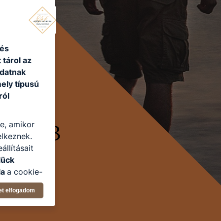
 és
 tárol az
adatnak
ely típusú
ról
re, amikor
elkeznek.
llításait
lück
la
a cookie-
latban,
et elfogadom
elyik
atja