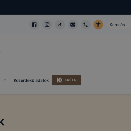
ő
k
Közérdekű adatok
KRÉTA
k