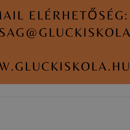
 honlap fejlesztése. Hogyan ellenőrizheti és hogyan tudja k
? Minden modern böngésző engedélyezi a cookie-k beállít
át. A legtöbb böngésző alapértelmezettként automatikusan
t, de ezek általában megváltoztathatók. Felhívjuk figyelmé
kie-k célja honlapunk használhatóságának és folyamataina
ése vagy lehetővé tétele, a cookie-k alkalmazásának
zása vagy törlése által előfordulhat, hogy felhasználóink
esek honlapunk funkcióinak teljes körű használatára, vagy
 eltérően fog működni böngészőjében.