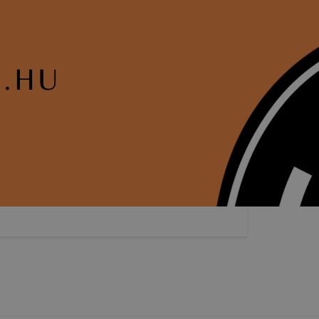
ikapcsolni a
ásának a
 elfogadja
t, hogy
k
 nem
 a honlap a