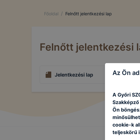
/
Főoldal
Felnőtt jelentkezési lap
Felnőtt jelentkezési 
Az Ön ad
Jelentkezési lap
A Győri SZ
Szakképző I
Ön böngész
minősülhet
cookie-k a
teljeskörű 