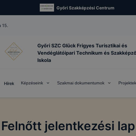
Győri Szakképzési Centrum
 15.
Győri SZC Glück Frigyes Turisztikai és
Vendéglátóipari Technikum és Szakképz
Iskola
Képzéseink
Szakmai dokumentumok
Projekte
Hírek
Felnőtt jelentkezési lap