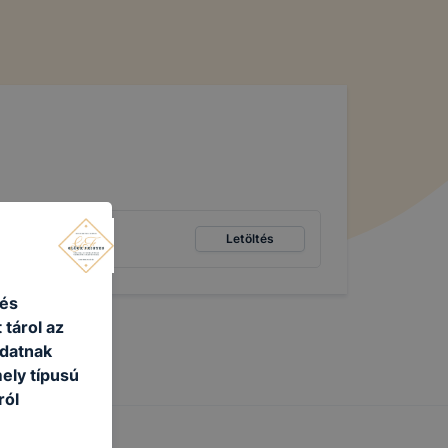
Letöltés
 és
 tárol az
adatnak
ely típusú
ról