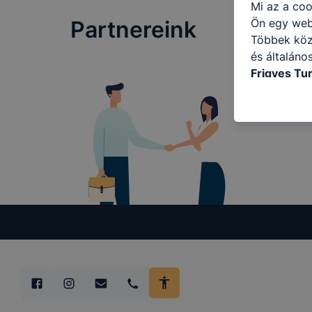
Mi az a coo
Ön egy web
Partnereink
Többek közö
és általáno
Frigyes Tu
kat a követ
hogyan hasz
részeit lát
biztosítsun
oldalunkat,
cookie-kat
változtatás
a cookie-ka
mivel a coo
megkönnyít
megakadályo
lesznek kép
tervezettől