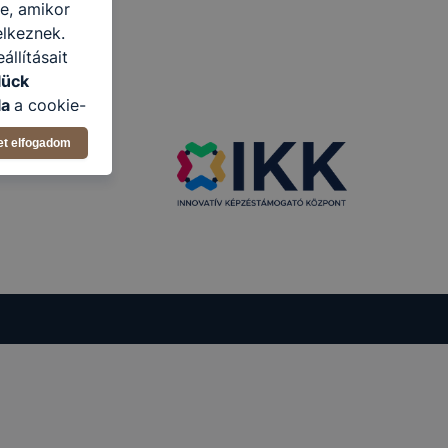
re, amikor
elkeznek.
llításait
lück
la
a cookie-
latban,
et elfogadom
elyik
atja
ikapcsolni a
ásának a
 elfogadja
t, hogy
k
 nem
 a honlap a