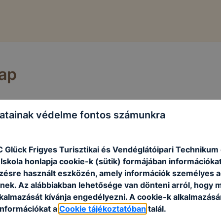
lap
atainak védelme fontos számunkra
C Glück Frigyes Turisztikai és Vendéglátóipari Technikum
skola honlapja cookie-k (sütik) formájában információkat
ésre használt eszközén, amely információk személyes 
nek. Az alábbiakban lehetősége van dönteni arról, hogy m
lkalmazását kívánja engedélyezni. A cookie-k alkalmazásá
információkat a
Cookie tájékoztatóban
talál.