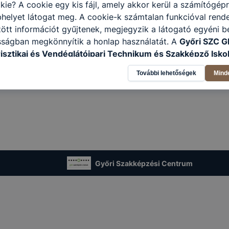
kie? A cookie egy kis fájl, amely akkor kerül a számítógép
helyet látogat meg. A cookie-k számtalan funkcióval rend
tt információt gyűjtenek, megjegyzik a látogató egyéni beá
sságban megkönnyítik a honlap használatát. A
Győri SZC G
risztikai és Vendéglátóipari Technikum és Szakképző Isko
kező célokból használja: információ gyűjtése azzal kapcso
További lehetőségek
Mind
nálja Ön a honlapot -annak felmérésével, hogy a honlap m
ogatja, vagy használja leginkább, így megtudhatjuk, hogyan
k Önnek még jobb felhasználói élményt, ha ismét meglátog
 honlap fejlesztése. Hogyan ellenőrizheti és hogyan tudja k
? Minden modern böngésző engedélyezi a cookie-k beállít
át. A legtöbb böngésző alapértelmezettként automatikusan
t, de ezek általában megváltoztathatók. Felhívjuk figyelmé
kie-k célja honlapunk használhatóságának és folyamataina
Győri Szakképzési Centrum
ése vagy lehetővé tétele, a cookie-k alkalmazásának
zása vagy törlése által előfordulhat, hogy felhasználóink
esek honlapunk funkcióinak teljes körű használatára, vagy
 eltérően fog működni böngészőjében.