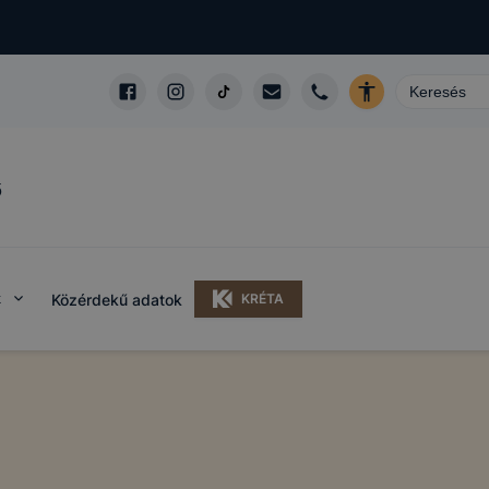
ő
k
Közérdekű adatok
KRÉTA