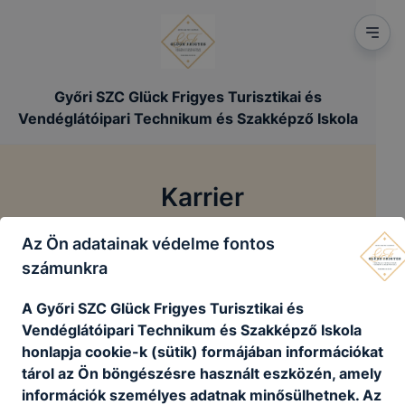
Győri SZC Glück Frigyes Turisztikai és
Vendéglátóipari Technikum és Szakképző Iskola
Karrier
Az Ön adatainak védelme fontos
/
Főoldal
Karrier
számunkra
A Győri SZC Glück Frigyes Turisztikai és
Vendéglátóipari Technikum és Szakképző Iskola
Jelenleg nincsenek aktív álláshirdetéseink
honlapja cookie-k (sütik) formájában információkat
tárol az Ön böngészésre használt eszközén, amely
Vissza a főoldalra
információk személyes adatnak minősülhetnek. Az