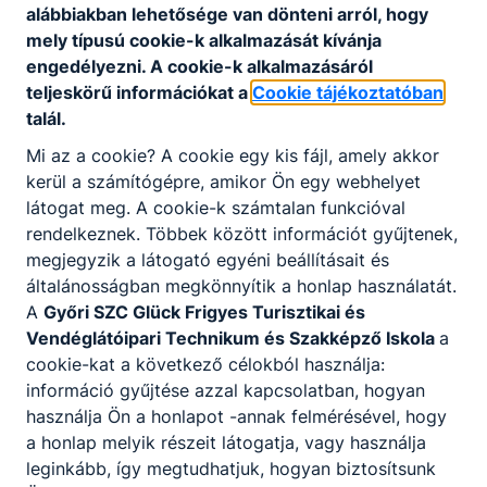
alábbiakban lehetősége van dönteni arról, hogy
mely típusú cookie-k alkalmazását kívánja
engedélyezni. A cookie-k alkalmazásáról
teljeskörű információkat a
Cookie tájékoztatóban
talál.
Partnereink
Mi az a cookie? A cookie egy kis fájl, amely akkor
kerül a számítógépre, amikor Ön egy webhelyet
látogat meg. A cookie-k számtalan funkcióval
rendelkeznek. Többek között információt gyűjtenek,
megjegyzik a látogató egyéni beállításait és
általánosságban megkönnyítik a honlap használatát.
A
Győri SZC Glück Frigyes Turisztikai és
Vendéglátóipari Technikum és Szakképző Iskola
a
cookie-kat a következő célokból használja:
információ gyűjtése azzal kapcsolatban, hogyan
használja Ön a honlapot -annak felmérésével, hogy
a honlap melyik részeit látogatja, vagy használja
leginkább, így megtudhatjuk, hogyan biztosítsunk