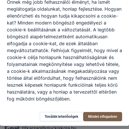
Önnek még jobb felhasználói élményt, ha ismét
meglátogatja oldalunkat, honlap fejlesztése. Hogyan
ellenőrizheti és hogyan tudja kikapcsolni a cookie-
kat? Minden modern böngésző engedélyezi a
cookie-k beállításának a változtatását. A legtöbb
böngésző alapértelmezettként automatikusan
elfogadja a cookie-kat, de ezek általában
megváltoztathatók. Felhívjuk figyelmét, hogy mivel a
Győri SZC Glück Frigyes Turisztikai és
cookie-k célja honlapunk használhatóságának és
Vendéglátóipari Technikum és Szakképző
folyamatainak megkönnyítése vagy lehetővé tétele,
a cookie-k alkalmazásának megakadályozása vagy
Iskola
törlése által előfordulhat, hogy felhasználóink nem
lesznek képesek honlapunk funkcióinak teljes körű
9200 Mosonmagyaróvár, Mosonvár utca 15.
használatára, vagy a honlap a tervezettől eltérően
fog működni böngészőjében.
KRÉTA
Telefon:
+3696213222
További lehetőségek
Mindet elfogadom
E-mail:
titkarsag@gluckiskola.hu