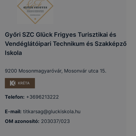
Győri SZC Glück Frigyes Turisztikai és
Vendéglátóipari Technikum és Szakképző
Iskola
9200 Mosonmagyaróvár, Mosonvár utca 15.
KRÉTA
Telefon:
+3696213222
E-mail:
titkarsag@gluckiskola.hu
OM azonosító:
203037/023