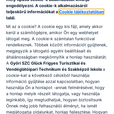
9200
Tukovicsné Nagy
engedélyezni. A cookie-k alkalmazásáról
Mosonmagyaróvár
VIktória
teljeskörű információkat a
Cookie tájékoztatóban
Klapka György út.14
talál.
Mi az a cookie? A cookie egy kis fájl, amely akkor
9222 Hegyeshalom
Mézes Zserbó KFT.
kerül a számítógépre, amikor Ön egy webhelyet
Hársfa u. 34.
látogat meg. A cookie-k számtalan funkcióval
rendelkeznek. Többek között információt gyűjtenek,
9200 Mosonmagyróvár
Lila Akác Cukrászda
megjegyzik a látogató egyéni beállításait és
Kápolna tér 13.
általánosságban megkönnyítik a honlap használatát.
A
Győri SZC Glück Frigyes Turisztikai és
9200
Vendéglátóipari Technikum és Szakképző Iskola
a
Bázis Bisztró
Mosonmagyaróvár
cookie-kat a következő célokból használja:
Bauer R. 39.
információ gyűjtése azzal kapcsolatban, hogyan
használja Ön a honlapot -annak felmérésével, hogy
9200
a honlap melyik részeit látogatja, vagy használja
Csülökház BT. Nimród
Mosonmagyaróvár
leginkább, így megtudhatjuk, hogyan biztosítsunk
Hotel-Étterem
Királyhidai
Önnek még jobb felhasználói élményt, ha ismét
u.59.
meglátogatja oldalunkat, honlap fejlesztése. Hogyan