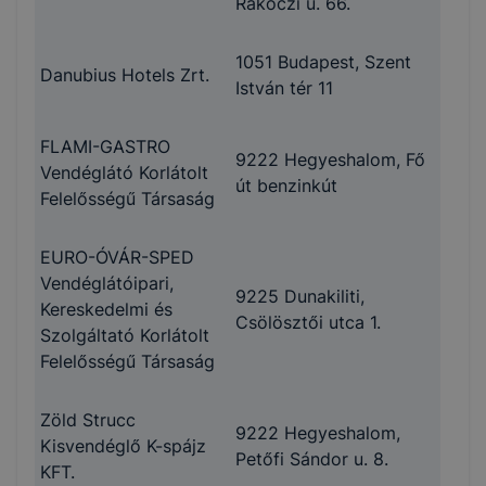
Rákóczi u. 66.
1051 Budapest, Szent
Danubius Hotels Zrt.
István tér 11
FLAMI-GASTRO
9222 Hegyeshalom, Fő
Vendéglátó Korlátolt
út benzinkút
Felelősségű Társaság
EURO-ÓVÁR-SPED
Vendéglátóipari,
9225 Dunakiliti,
Kereskedelmi és
Csölösztői utca 1.
Szolgáltató Korlátolt
Felelősségű Társaság
Zöld Strucc
9222 Hegyeshalom,
Kisvendéglő K-spájz
Petőfi Sándor u. 8.
KFT.