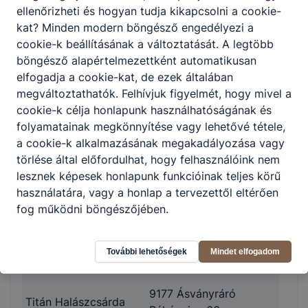
ellenőrizheti és hogyan tudja kikapcsolni a cookie-
kat? Minden modern böngésző engedélyezi a
9200
Smaro 2015 KFT.
cookie-k beállításának a változtatását. A legtöbb
Mosonmagyaróvár,
Nábob étterem
böngésző alapértelmezettként automatikusan
Tízház utca 24.
elfogadja a cookie-kat, de ezek általában
megváltoztathatók. Felhívjuk figyelmét, hogy mivel a
RÁBAKÉSZ KFT.
9028 Győr Fehérvári
cookie-k célja honlapunk használhatóságának és
Bolero étterem
út.75.
folyamatainak megkönnyítése vagy lehetővé tétele,
a cookie-k alkalmazásának megakadályozása vagy
9021 Győr Szent I. u.
törlése által előfordulhat, hogy felhasználóink nem
Kamarai étterem
10/a
lesznek képesek honlapunk funkcióinak teljes körű
használatára, vagy a honlap a tervezettől eltérően
Hécz Kölcsönző -
fog működni böngészőjében.
Szolgáltató,
9071 Gönyű, Bajcsy
Kereskedelmi és
Zsilinszky u. 54.
További lehetőségek
Mindet elfogadom
Vendéglátó KFT.
9177 Ásványráró
Titán Halászcsárda