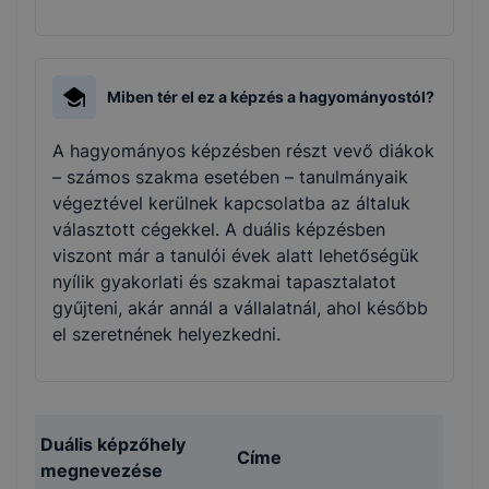
Miben tér el ez a képzés a hagyományostól?
A hagyományos képzésben részt vevő diákok
– számos szakma esetében – tanulmányaik
végeztével kerülnek kapcsolatba az általuk
választott cégekkel. A duális képzésben
viszont már a tanulói évek alatt lehetőségük
nyílik gyakorlati és szakmai tapasztalatot
gyűjteni, akár annál a vállalatnál, ahol később
el szeretnének helyezkedni.
Duális képzőhely
Címe
megnevezése