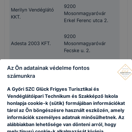
9200
Merilyn Vendéglátó
Mosonmagyaróvár
KKT.
Erkel Ferenc utca 2.
9200
Adesta 2003 KFT.
Mosonmagyaróvár
Fecske u. 2.
9200
Az Ön adatainak védelme fontos
Magyaros Vendéglő
Mosonmagyaróvár,
számunkra
KKT.
Soós János utca 4.
A Győri SZC Glück Frigyes Turisztikai és
Vendéglátóipari Technikum és Szakképző Iskola
9200
Altenburg Gastro KFT.
honlapja cookie-k (sütik) formájában információkat
Mosonmagyaróvár,
Marina Pizzéria
tárol az Ön böngészésre használt eszközén, amely
Mosonyi Mihály utca 1.
információk személyes adatnak minősülhetnek. Az
3. em. 8.
alábbiakban lehetősége van dönteni arról, hogy
mely típusú cookie-k alkalmazását kívánja