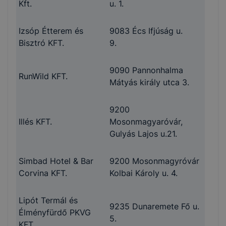
Kft.
u. 1.
Izsóp Étterem és
9083 Écs Ifjúság u.
Bisztró KFT.
9.
9090 Pannonhalma
RunWild KFT.
Mátyás király utca 3.
9200
Illés KFT.
Mosonmagyaróvár,
Gulyás Lajos u.21.
Simbad Hotel & Bar
9200 Mosonmagyróvár
Corvina KFT.
Kolbai Károly u. 4.
Lipót Termál és
9235 Dunaremete Fő u.
Élményfürdő PKVG
5.
KFT.