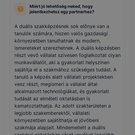
Miért jó lehetőség neked, hogy
jelentkezhetsz egy partnerhez?
A duális szakképzésnek sok előnye van a
tanulók számára, hiszen valós gazdasági
környezetben tanulhatnak és modern,
ismereteket szerezhetnek. A duális képzésben
részt vevő vállalat szívesen foglalkoztat olyan
munkavállalót, aki a gyakorlati helyszínen
sajátítja el a szakmához szükséges tudást. A
tanuló a képzés alatt vállalati projektekben
vesz részt, megismeri a vállalat által
alkalmazott technológiákat, és gyakorlati
tudását az elméleti oktatásban is
kamatoztathatja. Az adott szakterületen a
legjobb szakemberektől, vállalati
környezetben sajátíthatja el jövőbeni
szakmája alapjait. Mindemellett a duális
szakmai oktatásban részt vevőket legalább