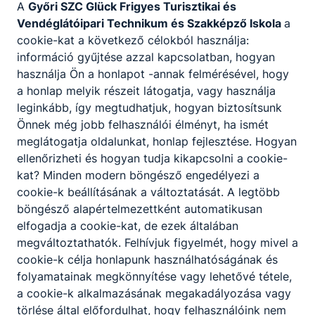
A
Győri SZC Glück Frigyes Turisztikai és
Vendéglátóipari Technikum és Szakképző Iskola
a
cookie-kat a következő célokból használja:
információ gyűjtése azzal kapcsolatban, hogyan
használja Ön a honlapot -annak felmérésével, hogy
a honlap melyik részeit látogatja, vagy használja
leginkább, így megtudhatjuk, hogyan biztosítsunk
Önnek még jobb felhasználói élményt, ha ismét
meglátogatja oldalunkat, honlap fejlesztése. Hogyan
ellenőrizheti és hogyan tudja kikapcsolni a cookie-
kat? Minden modern böngésző engedélyezi a
cookie-k beállításának a változtatását. A legtöbb
böngésző alapértelmezettként automatikusan
elfogadja a cookie-kat, de ezek általában
megváltoztathatók. Felhívjuk figyelmét, hogy mivel a
cookie-k célja honlapunk használhatóságának és
folyamatainak megkönnyítése vagy lehetővé tétele,
a cookie-k alkalmazásának megakadályozása vagy
törlése által előfordulhat, hogy felhasználóink nem