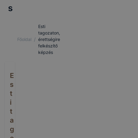
s
Esti
tagozaton,
/
Főoldal
érettségire
felkészítő
képzés
E
s
t
i
t
a
g
o