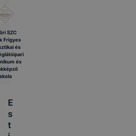
őri SZC
k Frigyes
sztikai és
glátóipari
nikum és
akképző
Iskola
E
s
t