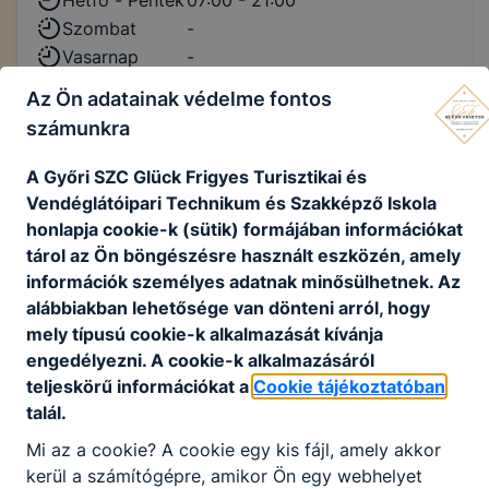
Szombat
-
Vasarnap
-
Az Ön adatainak védelme fontos
számunkra
A Győri SZC Glück Frigyes Turisztikai és
Csengetési rend
Vendéglátóipari Technikum és Szakképző Iskola
honlapja cookie-k (sütik) formájában információkat
Normál
tárol az Ön böngészésre használt eszközén, amely
információk személyes adatnak minősülhetnek. Az
1. óra
08:00 - 08:45
alábbiakban lehetősége van dönteni arról, hogy
2. óra
09:00 - 09:45
mely típusú cookie-k alkalmazását kívánja
3. óra
09:55-10:40
engedélyezni. A cookie-k alkalmazásáról
4. óra
10:50-11:35
teljeskörű információkat a
Cookie tájékoztatóban
5. óra
11:45-12:30
talál.
6. óra
12:40-13:25
Mi az a cookie? A cookie egy kis fájl, amely akkor
7. óra
13:30-14:10
kerül a számítógépre, amikor Ön egy webhelyet