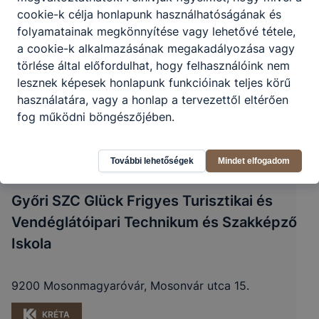
cookie-k célja honlapunk használhatóságának és
folyamatainak megkönnyítése vagy lehetővé tétele,
a cookie-k alkalmazásának megakadályozása vagy
törlése által előfordulhat, hogy felhasználóink nem
lesznek képesek honlapunk funkcióinak teljes körű
használatára, vagy a honlap a tervezettől eltérően
fog működni böngészőjében.
További lehetőségek
Mindet elfogadom
Győri SZC Glück Frigyes Turisztikai és
Vendéglátóipari Technikum és Szakképző
Iskola
9200 Mosonmagyaróvár, Mosonvár utca 15.
KRÉTA