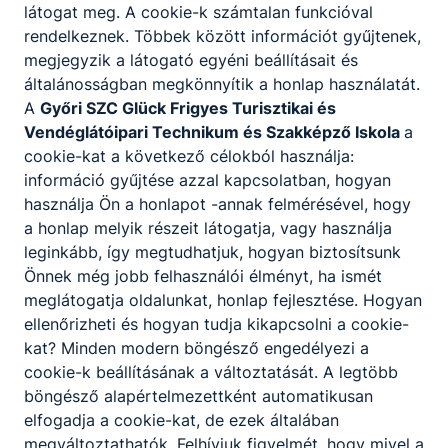
8. óra
14:15-14:55
látogat meg. A cookie-k számtalan funkcióval
rendelkeznek. Többek között információt gyűjtenek,
Rövidített
megjegyzik a látogató egyéni beállításait és
általánosságban megkönnyítik a honlap használatát.
A
Győri SZC Glück Frigyes Turisztikai és
Vendéglátóipari Technikum és Szakképző Iskola
a
cookie-kat a következő célokból használja:
információ gyűjtése azzal kapcsolatban, hogyan
használja Ön a honlapot -annak felmérésével, hogy
Partnereink
a honlap melyik részeit látogatja, vagy használja
leginkább, így megtudhatjuk, hogyan biztosítsunk
Önnek még jobb felhasználói élményt, ha ismét
meglátogatja oldalunkat, honlap fejlesztése. Hogyan
ellenőrizheti és hogyan tudja kikapcsolni a cookie-
kat? Minden modern böngésző engedélyezi a
cookie-k beállításának a változtatását. A legtöbb
böngésző alapértelmezettként automatikusan
elfogadja a cookie-kat, de ezek általában
megváltoztathatók. Felhívjuk figyelmét, hogy mivel a