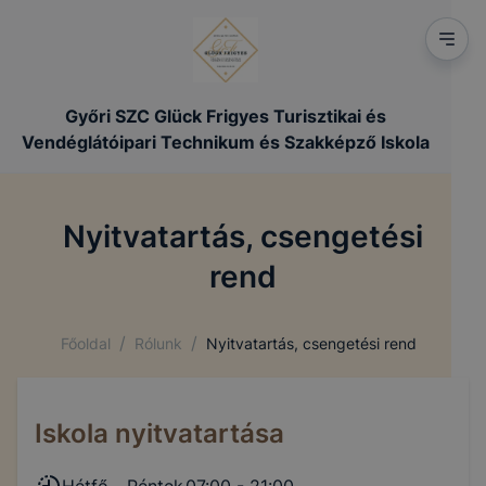
Győri SZC Glück Frigyes Turisztikai és
Vendéglátóipari Technikum és Szakképző Iskola
Nyitvatartás, csengetési
rend
/
/
Főoldal
Rólunk
Nyitvatartás, csengetési rend
Iskola nyitvatartása
Hétfő - Péntek
07:00 - 21:00