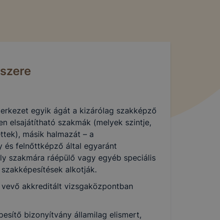
szere
erkezet egyik ágát a kizárólag szakképző
n elsajátítható szakmák (melyek szintje,
ttek), másik halmazát – a
és felnőttképző által egyaránt
ly szakmára ráépülő vagy egyéb speciális
szakképesítések alkotják.
 vevő akkreditált vizsgaközpontban
pesítő bizonyítvány államilag elismert,