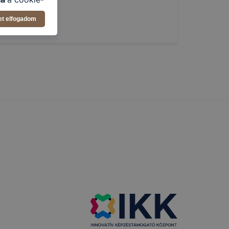
latban,
et elfogadom
elyik
atja
ikapcsolni a
ásának a
 elfogadja
t, hogy
k
 nem
 a honlap a