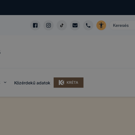
ő
k
Közérdekű adatok
KRÉTA