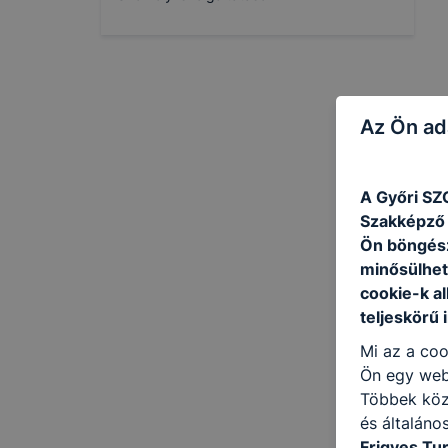
Az Ön ad
A Győri SZ
Szakképző I
Ön böngész
minősülhet
cookie-k a
teljeskörű 
Mi az a coo
Ön egy web
Többek közö
és általáno
Frigyes Tu