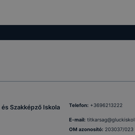
Telefon:
+3696213222
 és Szakképző Iskola
E-mail:
titkarsag@gluckiskol
OM azonosító:
203037/023