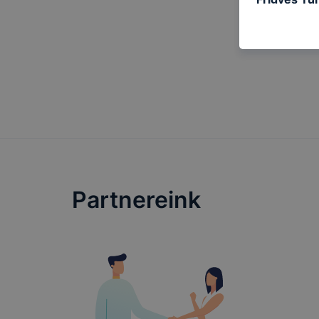
kat a követ
hogyan hasz
részeit lát
biztosítsun
oldalunkat,
cookie-kat
változtatás
a cookie-ka
mivel a coo
megkönnyít
megakadályo
Partnereink
lesznek kép
tervezettől