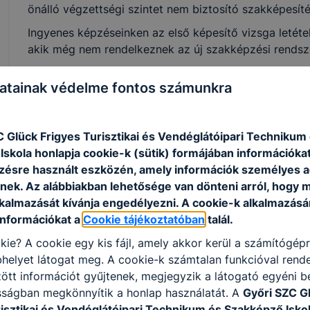
önálló végzettségi szintet nem biztosító szakképesítés
Ingyenes képzéseinken az első képesítő vizsga letéte
akik még nem rendelkeznek az új szakképzési rendsze
A szakképző intézmény szakmai programjában meghat
atainak védelme fontos számunkra
igazgatójának döntése alapján lehetőség van a koráb
gyakorlat beszámítására, és ezáltal a képzési idő rövi
C Glück Frigyes Turisztikai és Vendéglátóipari Technikum
skola honlapja cookie-k (sütik) formájában információkat
ésre használt eszközén, amely információk személyes 
Személyi szolgáltatások
nek. Az alábbiakban lehetősége van dönteni arról, hogy m
lkalmazását kívánja engedélyezni. A cookie-k alkalmazásá
információkat a
Cookie tájékoztatóban
talál.
Élelmezésvezető
kie? A cookie egy kis fájl, amely akkor kerül a számítógép
helyet látogat meg. A cookie-k számtalan funkcióval rend
Szálláshely-szolgáltatás,
tt információt gyűjtenek, megjegyzik a látogató egyéni beá
étkeztetés, vendéglátás
sságban megkönnyítik a honlap használatát. A
Győri SZC G
risztikai és Vendéglátóipari Technikum és Szakképző Isko