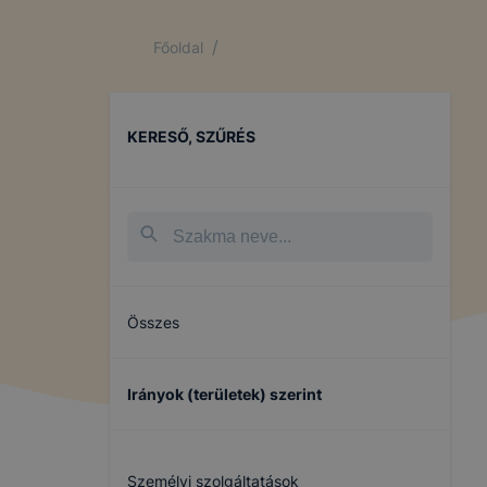
/
Főoldal
KERESŐ, SZŰRÉS
Összes
Irányok (területek) szerint
Személyi szolgáltatások