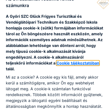
számunkra
új iskola első igazgatója Horváth Ferenc lett. E
dátumtól számítjuk a Haller-iskola fennállásának
A Győri SZC Glück Frigyes Turisztikai és
idejét.
Vendéglátóipari Technikum és Szakképző Iskola
Ezidőtől 1957-ig az iskola igazgatása alá
honlapja cookie-k (sütik) formájában információkat
helyezték a mosoni leányiskolát is. Majd 1957-től
tárol az Ön böngészésre használt eszközén, amely
megkezdődött a koedukált képzés, és egyben a
információk személyes adatnak minősülhetnek. Az
két iskola különvált - egészen 1982-ig. A
alábbiakban lehetősége van dönteni arról, hogy
Mosonvár utcában a 3. számú, az Iskola utcában a
mely típusú cookie-k alkalmazását kívánja
4. számú iskola minőségben vetekedtek
engedélyezni. A cookie-k alkalmazásáról
egymással. Az ún. fiúiskola 1960-ban vette fel
teljeskörű információkat a
Cookie tájékoztatóban
Könyves Kálmán nevét. 1982-ben ismét egy
talál.
igazgatás alá vonták a két intézményt. Ekkor
Mi az a cookie? A cookie egy kis fájl, amely akkor
vettük fel Haller János elemi iskolai tanító,
kerül a számítógépre, amikor Ön egy webhelyet
földrajzi, történelmi, néprajzi kutató nevét.
látogat meg. A cookie-k számtalan funkcióval
1982-től 12 éven át egy igazgatás alatt, de két
rendelkeznek. Többek között információt gyűjtenek,
különálló épületben működött az iskola: az Iskola
megjegyzik a látogató egyéni beállításait és
u. 10-ben az alsó tagozatosok, a Mosonvár út 15-
általánosságban megkönnyítik a honlap használatát.