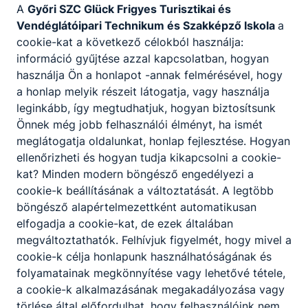
ben a felsősök tanultak.
1994-ben az Iskola úti
A
Győri SZC Glück Frigyes Turisztikai és
épület megszűnt, és 11 új tanteremmel,
Vendéglátóipari Technikum és Szakképző Iskola
a
konyhával, étteremmel bővült a Mosonvár utcai
cookie-kat a következő célokból használja:
épületünk. Intézményünk 1991-ben kapta meg a
információ gyűjtése azzal kapcsolatban, hogyan
szakképzés lehetőségét. Az 1999 őszén
használja Ön a honlapot -annak felmérésével, hogy
kezdődő tanévben indult az első vendéglátás-
a honlap melyik részeit látogatja, vagy használja
idegenforgalmi szakirányú szakközépiskolai
leginkább, így megtudhatjuk, hogyan biztosítsunk
képzés, amelyet 2003-as tanévtől kezdődően
Önnek még jobb felhasználói élményt, ha ismét
technikus képzés egészít ki.
Az általános
meglátogatja oldalunkat, honlap fejlesztése. Hogyan
iskolában 1998-tól indult a két tanítási nyelvű
ellenőrizheti és hogyan tudja kikapcsolni a cookie-
képzés, majd 2010-től az emelt szintű angol
kat? Minden modern böngésző engedélyezi a
nyelvi képzés.
cookie-k beállításának a változtatását. A legtöbb
böngésző alapértelmezettként automatikusan
A 2004-es tanévtől kezdődően a Bartók Béla
elfogadja a cookie-kat, de ezek általában
Általános iskolával, 2005-től kezdődően a
megváltoztathatók. Felhívjuk figyelmét, hogy mivel a
máriakálnoki Herman Ottó Általános Iskolával,
cookie-k célja honlapunk használhatóságának és
mint tagintézményekkel bővült az iskola. Mára
folyamatainak megkönnyítése vagy lehetővé tétele,
már megszűnt a tagintézményi státusz és iskolánk
a cookie-k alkalmazásának megakadályozása vagy
két épületben a Mosonvár utcában lévő
törlése által előfordulhat, hogy felhasználóink nem
székhellyel, - ahol a felső tagozat és a