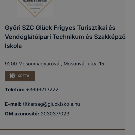
Győri SZC Glück Frigyes Turisztikai és
Vendéglátóipari Technikum és Szakképző
Iskola
9200 Mosonmagyaróvár, Mosonvár utca 15.
KRÉTA
Telefon:
+3696213222
E-mail:
titkarsag@gluckiskola.hu
OM azonosító:
203037/023